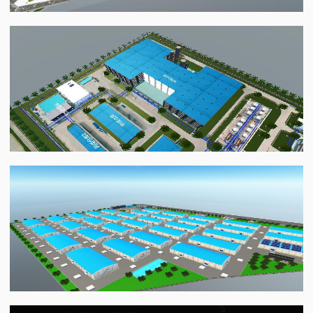
教
程
中安联科化工厂
开
发
介
绍
开
发
文
档
粮仓
在
线
调
试
案
例