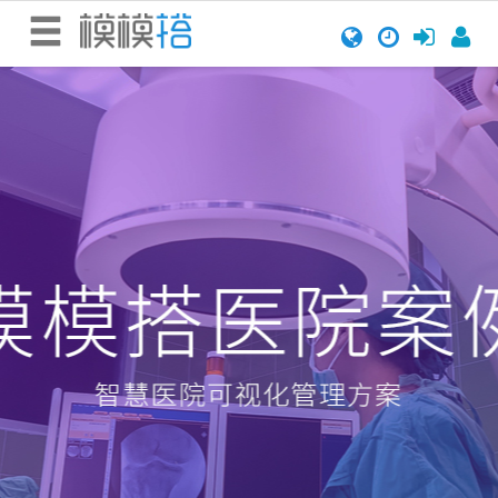
首
页
场
景
场
景
介
绍
开
始
搭
建
所
有
场
景
搭
建