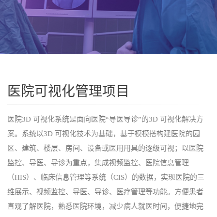
教
程
开
发
介
绍
医院可视化管理项目
开
发
文
医院3D 可视化系统是面向医院“导医导诊”的3D 可视化解决方
档
案。系统以3D 可视化技术为基础，基于模模搭构建医院的园
在
区、建筑、楼层、房间、设备或医用用具的逐级可视；以医院
线
调
监控、导医、导诊为重点，集成视频监控、医院信息管理
试
（HIS）、临床信息管理等系统（CIS）的数据，实现医院的三
案
维展示、视频监控、导医、导诊、医疗管理等功能。方便患者
例
直观了解医院，熟悉医院环境，减少病人就医时间，便捷地完