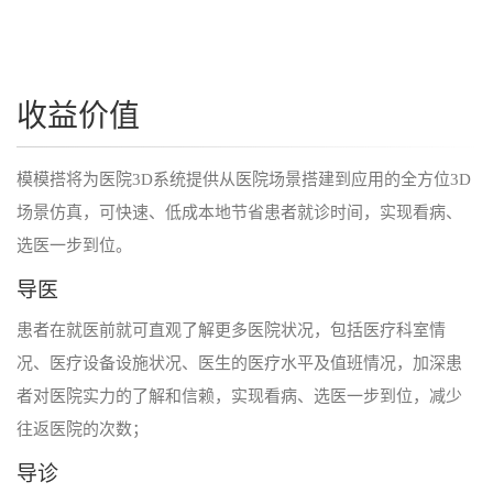
伙
伴
联
系
收益价值
我
们
模模搭将为医院3D系统提供从医院场景搭建到应用的全方位3D
场景仿真，可快速、低成本地节省患者就诊时间，实现看病、
选医一步到位。
导医
患者在就医前就可直观了解更多医院状况，包括医疗科室情
况、医疗设备设施状况、医生的医疗水平及值班情况，加深患
者对医院实力的了解和信赖，实现看病、选医一步到位，减少
往返医院的次数；
导诊