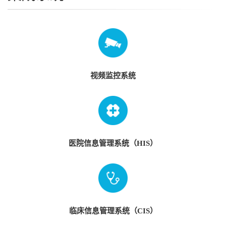
铁
校
园
关
于
视频监控系统
我
们
公
司
介
绍
医院信息管理系统（HIS）
新
闻
动
态
合
临床信息管理系统（CIS）
作