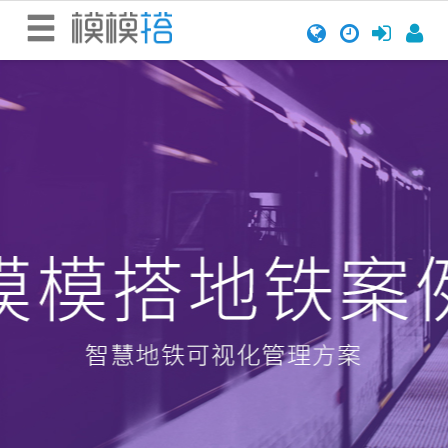
首
页
场
景
场
景
介
绍
开
始
搭
建
所
有
场
景
搭
建