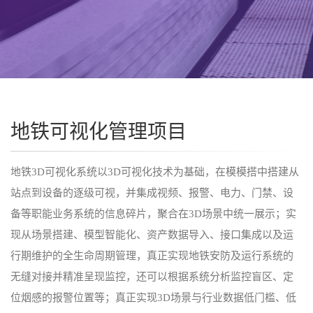
教
程
开
发
介
绍
地铁可视化管理项目
开
发
文
地铁3D可视化系统以3D可视化技术为基础，在模模搭中搭建从
档
站点到设备的逐级可视，并集成视频、报警、电力、门禁、设
在
备等职能业务系统的信息碎片，聚合在3D场景中统一展示；实
线
调
现从场景搭建、模型智能化、资产数据导入、接口集成以及运
试
行期维护的全生命周期管理，真正实现地铁安防及运行系统的
案
无缝对接并精准呈现监控，还可以根据系统分析监控盲区、定
例
位烟感的报警位置等；真正实现3D场景与行业数据低门槛、低