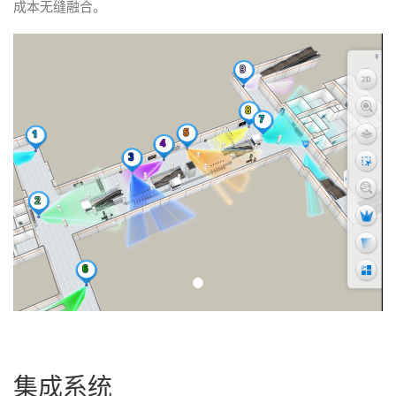
案
成本无缝融合。
例
介
绍
消
防
档
案
馆
港
口
粮
仓
医
院
商
场
集成系统
地