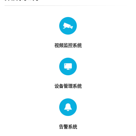
铁
校
园
关
于
视频监控系统
我
们
公
司
介
绍
设备管理系统
新
闻
动
态
合
告警系统
作